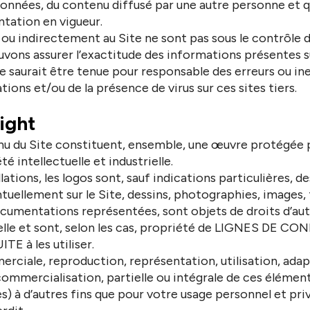
données, du contenu diffusé par une autre personne et 
ntation en vigueur.
nt ou indirectement au Site ne sont pas sous le contrô
vons assurer l’exactitude des informations présentes su
aurait être tenue pour responsable des erreurs ou ine
tions et/ou de la présence de virus sur ces sites tiers.
ight
nu du Site constituent, ensemble, une œuvre protégée pa
té intellectuelle et industrielle.
tions, les logos sont, sauf indications particulières, 
tuellement sur le Site, dessins, photographies, images
cumentations représentées, sont objets de droits d’aut
tuelle et sont, selon les cas, propriété de LIGNES DE CO
E à les utiliser.
iale, reproduction, représentation, utilisation, adap
commercialisation, partielle ou intégrale de ces élémen
s) à d’autres fins que pour votre usage personnel et pr